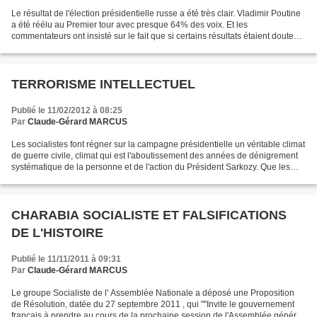
Le résultat de l'élection présidentielle russe a été très clair. Vladimir Poutine
a été réélu au Premier tour avec presque 64% des voix. Et les
commentateurs ont insisté sur le fait que si certains résultats étaient douteux,
le résultat final aurait quand...
TERRORISME INTELLECTUEL
Publié le 11/02/2012 à 08:25
Par
Claude-Gérard MARCUS
Les socialistes font régner sur la campagne présidentielle un véritable climat
de guerre civile, climat qui est l'aboutissement des années de dénigrement
systématique de la personne et de l'action du Président Sarkozy. Que les
opposants attaquent la majorité...
CHARABIA SOCIALISTE ET FALSIFICATIONS
DE L'HISTOIRE
Publié le 11/11/2011 à 09:31
Par
Claude-Gérard MARCUS
Le groupe Socialiste de l' Assemblée Nationale a déposé une Proposition
de Résolution, datée du 27 septembre 2011 , qui ""Invite le gouvernement
français à prendre au cours de la prochaine session de l'Assemblée générle