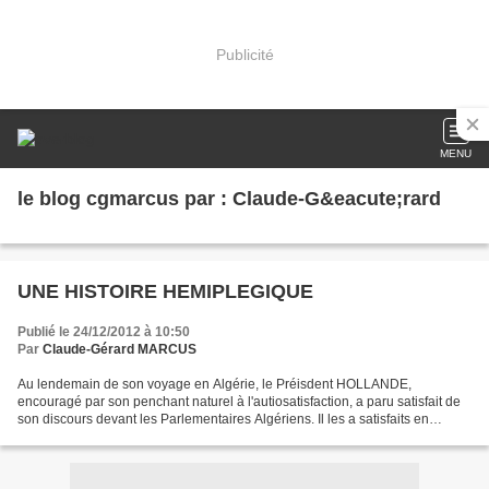
Publicité
MENU
le blog cgmarcus par : Claude-G&eacute;rard
UNE HISTOIRE HEMIPLEGIQUE
Publié le 24/12/2012 à 10:50
Par
Claude-Gérard MARCUS
Au lendemain de son voyage en Algérie, le Préisdent HOLLANDE,
encouragé par son penchant naturel à l'autiosatisfaction, a paru satisfait de
son discours devant les Parlementaires Algériens. Il les a satisfaits en
soulignant les méfaits du colonialisme,...