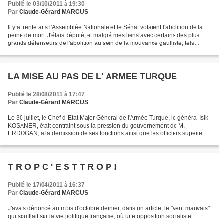
Publié le 03/10/2011 à 19:30
Par
Claude-Gérard MARCUS
Il y a trente ans l'Assemblée Nationale et le Sénat votaient l'abolition de la
peine de mort. J'étais député, et malgré mes liens avec certains des plus
grands défenseurs de l'abolition au sein de la mouvance gaulliste, tels
Jacques CHIRAC , Philippe...
LA MISE AU PAS DE L' ARMEE TURQUE
Publié le 28/08/2011 à 17:47
Par
Claude-Gérard MARCUS
Le 30 juillet, le Chef d' Etat Major Général de l'Armée Turque, le général Isik
KOSANER, était contraint sous la pression du gouvernement de M.
ERDOGAN, à la démission de ses fonctions ainsi que les officiers supérieurs
commandant l'Armée de terre, la...
T R O P C ' E S T T R O P !
Publié le 17/04/2011 à 16:37
Par
Claude-Gérard MARCUS
J'avais dénoncé au mois d'octobre dernier, dans un article, le "vent mauvais"
qui soufflait sur la vie politique française, où une opposition socialiste