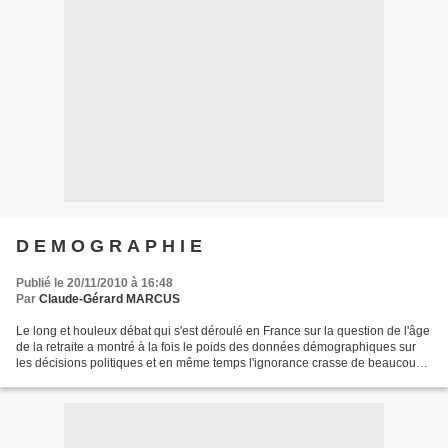
D E M O G R A P H I E
Publié le 20/11/2010 à 16:48
Par
Claude-Gérard MARCUS
Le long et houleux débat qui s'est déroulé en France sur la question de l'âge
de la retraite a montré à la fois le poids des données démographiques sur
les décisions politiques et en même temps l'ignorance crasse de beaucoup
de nos concitoyens - y compris...