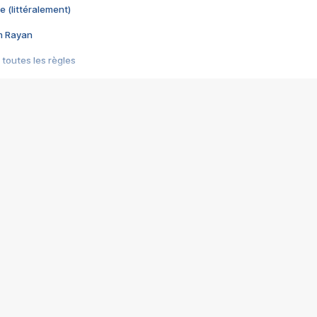
e (littéralement)
im Rayan
 toutes les règles
s les jeux vidéo
us choquant de Rockstar ? - Le scandale BULLY
e plus moche de Steam
du RÊVE tourne au CAUCHEMAR
pendant 8 heures
it… à tort
umiliés par un jeu vidéo
ire - Final Fantasy 8
ti un empire - Age of Empires
story DOFUS