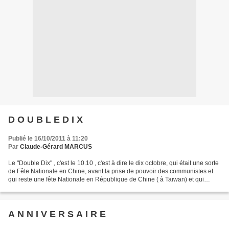
D O U B L E D I X
Publié le 16/10/2011 à 11:20
Par
Claude-Gérard MARCUS
Le "Double Dix" , c'est le 10.10 , c'est à dire le dix octobre, qui était une sorte
de Fête Nationale en Chine, avant la prise de pouvoir des communistes et
qui reste une fête Nationale en République de Chine ( à Taïwan) et qui
commémore la Révolution...
A N N I V E R S A I R E